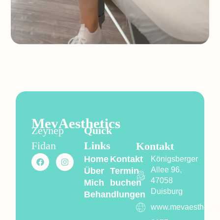
MevAesthetics
Zeynep
Quick
Fidan
Links
Kontakt
Home
Kontakt
Königsberger
Allee 96,
Über
Termin
47058
Mich
buchen
Duisburg
Behandlungen
www.mevaesthetics