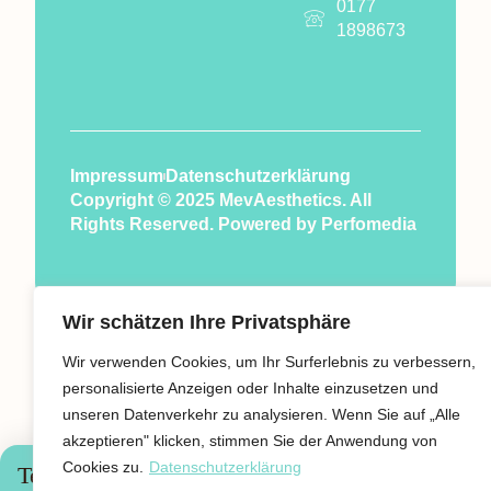
0177
1898673
Impressum
Datenschutzerklärung
Copyright © 2025 MevAesthetics. All
Rights Reserved. Powered by
Perfomedia
Wir schätzen Ihre Privatsphäre
Wir verwenden Cookies, um Ihr Surferlebnis zu verbessern,
personalisierte Anzeigen oder Inhalte einzusetzen und
unseren Datenverkehr zu analysieren. Wenn Sie auf „Alle
akzeptieren" klicken, stimmen Sie der Anwendung von
Cookies zu.
Datenschutzerklärung
Termin buchen